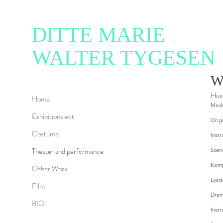
DITTE MARIE
WALTER TYGESEN
W
Hus
Home
Medv
Exhibitions ect.
Origi
Costume
Inst
Theater and performance
Scen
Komp
Other Work
Lysd
Film
Dram
BIO
Instr