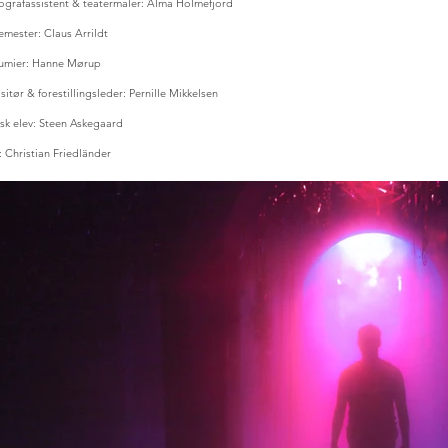
ografassistent & teatermaler:
Alma Holmefjord
emester:
Claus Arrildt
umier:
Hanne Mørup
sitør & forestillingsleder:
Pernille Mikkelsen
sk elev:
Steen Askegaard
: Christian Friedländer