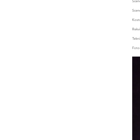
Scen
Scen
Kost
Rekvi
Tekni
Foto