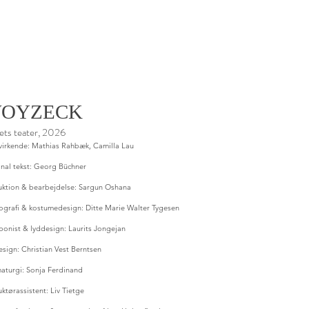
OYZECK
ets teater, 2026
irkende: Mathias Rahbæk, Camilla Lau
nal tekst:
Georg Büchner
ruktion & bearbejdelse:
Sargun Oshana
ografi & kostumedesign:
Ditte Marie Walter Tygesen
onist & lyddesign:
Laurits Jongejan
esign:
Christian Vest Berntsen
aturgi:
Sonja Ferdinand
uktørassistent:
Liv Tietge